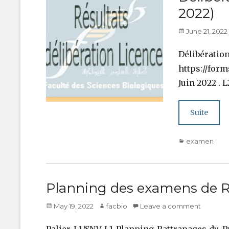
2022)
Posted
June 21, 2022
on
Délibér
https://for
Juin 2022 .
Suite
Categories
examen
Planning des examens de R
Posted
Author
May 19, 2022
facbio
Leave a comment
on
Palier L1/SNV L1 Planning Rattrapages du P