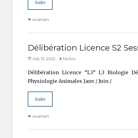
Suite
Categories
examen
Délibération Licence S2 Ses
Posted
Author
July 13, 2022
facbio
on
Délibération Licence “L3” L3 Biologie D
Physiologie Animales Janv / Juin /
Suite
Categories
examen