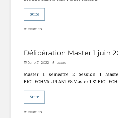
Suite
Categories
examen
Délibération Master 1 juin 
Posted
Author
June 21, 2022
facbio
on
Master 1 semestre 2 Session 1 Mast
BIOTECH.VAL.PLANTES Master 1 S1 BIOTECH
Suite
Categories
examen