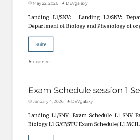
Posted
Author
May 22, 2026
DEVgalaxy
on
Landing L1/SNV: Landing L2/SNV: Depar
Department of Biology end Physiology of o
Suite
Categories
examen
Exam Schedule session 1 Se
Posted
Author
January 4, 2026
DEVgalaxy
on
Landing L1/SNV: Exam Schedule L1 SNV E
Biology L1 GAT/STU Exam Schedule/ L1 MCIL