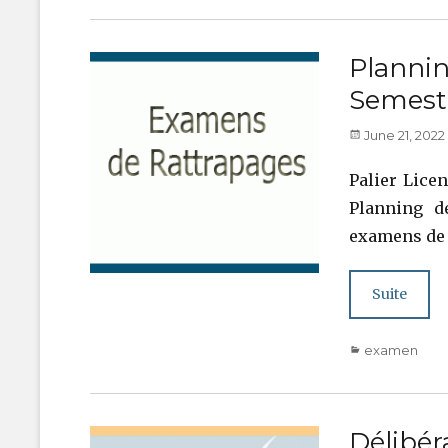
Planni
Semest
Posted
June 21, 2022
on
Palier Lice
Planning d
examens de
Suite
Categories
examen
Délibér