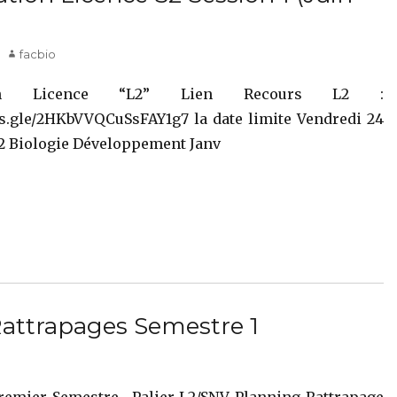
Author
facbio
ation Licence “L2” Lien Recours L2 :
ms.gle/2HKbVVQCuSsFAY1g7 la date limite Vendredi 24
 L2 Biologie Développement Janv
attrapages Semestre 1
remier Semestre . Palier L2/SNV Planning Rattrapage