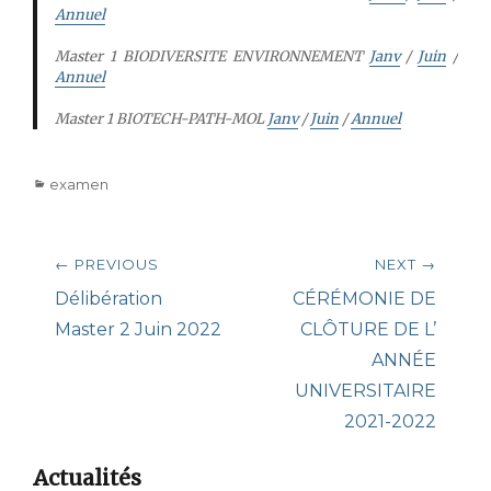
Annuel
Master 1 BIODIVERSITE ENVIRONNEMENT
Janv
/
Juin
/
Annuel
Master 1 BIOTECH-PATH-MOL
Janv
/
Juin
/
Annuel
Categories
examen
Post
← PREVIOUS
NEXT →
navigation
Previous
Next
Délibération
CÉRÉMONIE DE
post:
post:
Master 2 Juin 2022
CLÔTURE DE L’
ANNÉE
UNIVERSITAIRE
2021-2022
Actualités