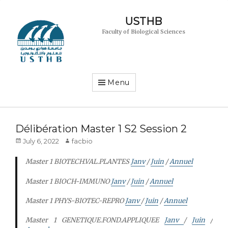
USTHB
Faculty of Biological Sciences
Menu
Délibération Master 1 S2 Session 2
Posted
Author
July 6, 2022
facbio
on
Master 1 BIOTECH.VAL.PLANTES
Janv
/
J
uin
/
Annuel
Master 1 BIOCH-IMMUNO
Janv
/
Juin
/
Annuel
Master 1 PHYS-BIOTEC-REPRO
Janv
/
Juin
/
Annuel
Master 1 GENETIQUE.FOND.APPLIQUEE
Janv
/
Juin
/