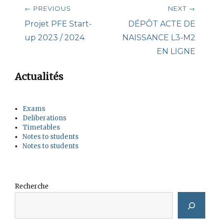
Post
← PREVIOUS
NEXT →
navigation
Previous
Next
Projet PFE Start-
DÉPÔT ACTE DE
post:
post:
up 2023 / 2024
NAISSANCE L3-M2
EN LIGNE
Actualités
Exams
Deliberations
Timetables
Notes to students
Notes to students
Recherche