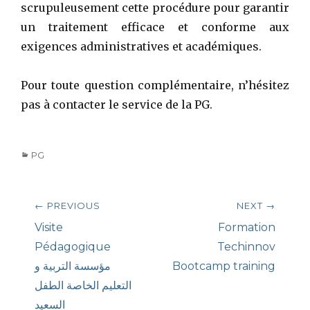
scrupuleusement cette procédure pour garantir
un traitement efficace et conforme aux
exigences administratives et académiques.
Pour toute question complémentaire, n’hésitez
pas à contacter le service de la PG.
Categories
PG
Post
← PREVIOUS
NEXT →
navigation
Previous
Next
Visite
Formation
post:
post:
Pédagogique
Techinnov
مؤسسة التربية و
Bootcamp training
التعليم الخاصة الطفل
السعيد