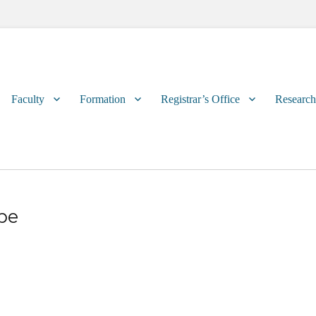
Primary
Faculty
Formation
Registrar’s Office
Research
menu
upe