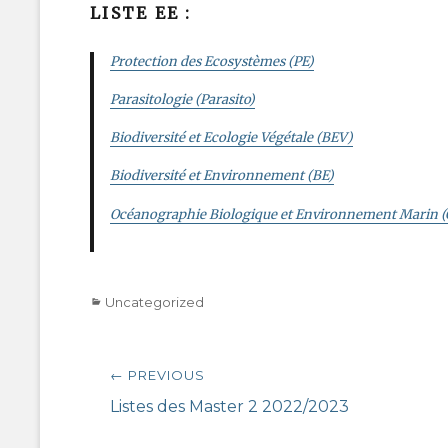
LISTE EE :
Protection des Ecosystèmes (PE)
Parasitologie (Parasito)
Biodiversité et Ecologie Végétale (BEV)
Biodiversité et Environnement (BE)
Océanographie Biologique et Environnement Marin 
Categories
Uncategorized
Post
← PREVIOUS
navigation
Previous
Listes des Master 2 2022/2023
post: