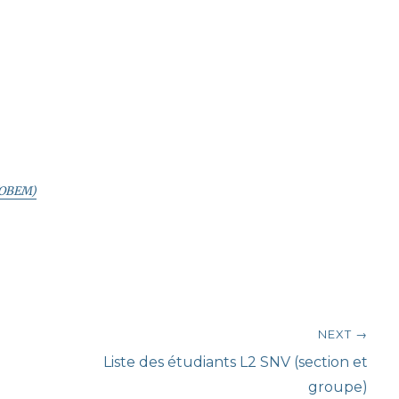
(OBEM)
NEXT →
Next
Liste des étudiants L2 SNV (section et
post:
groupe)