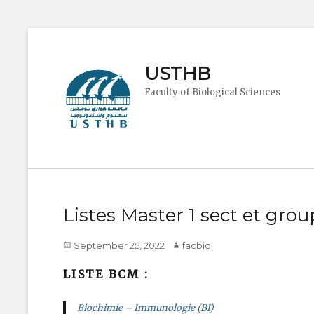
USTHB
Faculty of Biological Sciences
Listes Master 1 sect et gro
Posted
Author
September 25, 2022
facbio
on
LISTE BCM :
Biochimie – Immunologie (BI)