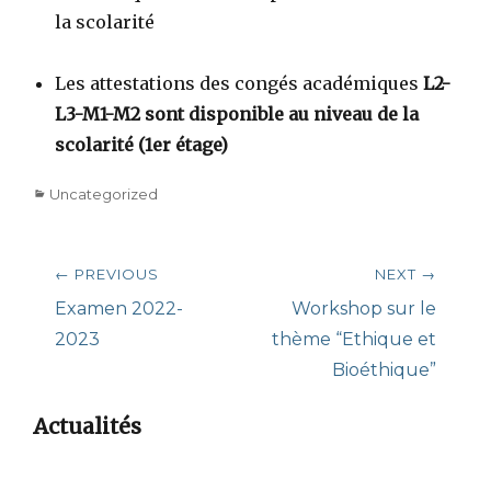
la scolarité
Les attestations des congés académiques
L2-
L3-M1-M2 sont disponible au niveau de la
scolarité (1er étage)
Categories
Uncategorized
Post
← PREVIOUS
NEXT →
navigation
Previous
Next
Examen 2022-
Workshop sur le
post:
post:
2023
thème “Ethique et
Bioéthique”
Actualités