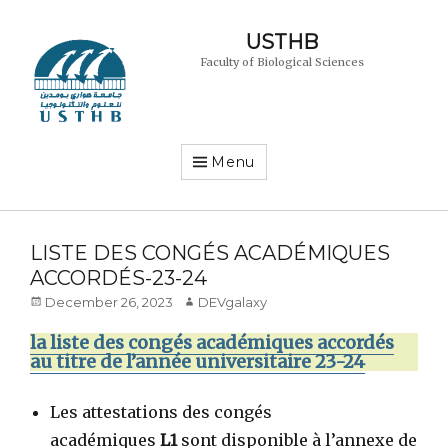
USTHB
Faculty of Biological Sciences
Menu
LISTE DES CONGÉS ACADÉMIQUES
ACCORDÉS-23-24
Posted
Author
December 26, 2023
DEVgalaxy
on
la liste des congés académiques accordés
au titre de l’année universitaire 23-24
Les attestations des congés
académiques
L1
sont disponible à l’annexe de