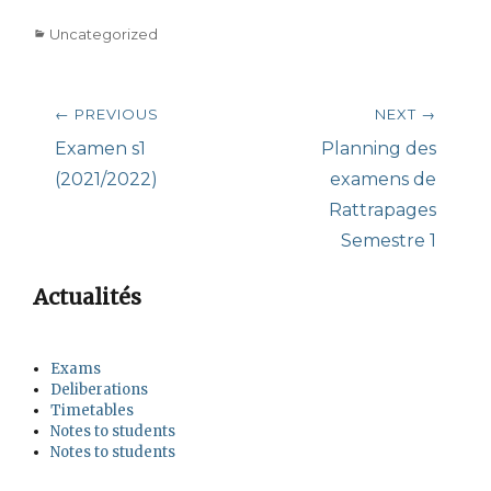
Categories
Uncategorized
Post
← PREVIOUS
NEXT →
navigation
Previous
Next
Examen s1
Planning des
post:
post:
(2021/2022)
examens de
Rattrapages
Semestre 1
Actualités
Exams
Deliberations
Timetables
Notes to students
Notes to students