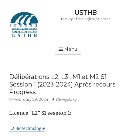
USTHB
Faculty of Biological Sciences
Menu
Délibérations L2, L3 , M1 et M2 S1
Session 1 (2023-2024) Après recours
Progress
Posted
Author
February 29, 2024
DEVgalaxy
on
Licence “L2” S1 session 1:
L2 Biotechnologie