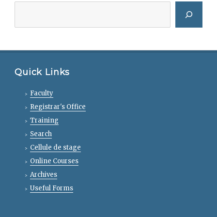
Quick Links
Faculty
Registrar's Office
Training
Search
Cellule de stage
Online Courses
Archives
Useful Forms