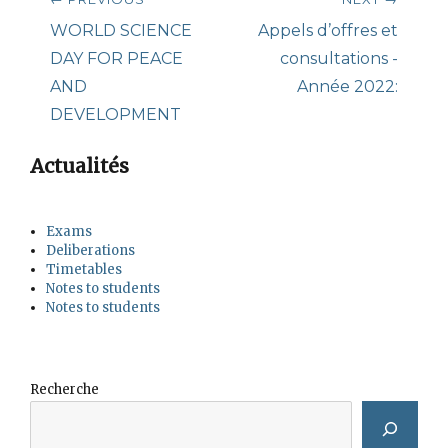
navigation
Previous
Next
WORLD SCIENCE
Appels d’offres et
post:
post:
DAY FOR PEACE
consultations -
AND
Année 2022:
DEVELOPMENT
Actualités
Exams
Deliberations
Timetables
Notes to students
Notes to students
Recherche